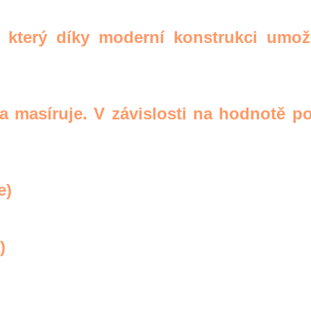
 který díky moderní konstrukci umožň
a masíruje. V závislosti na hodnotě p
e)
)